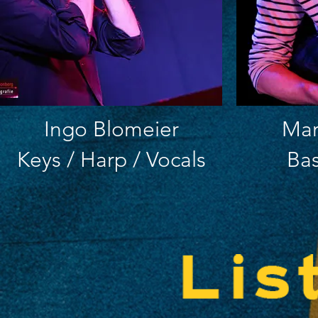
Ingo Blomeier
Mar
Keys / Harp / Vocals
Bas